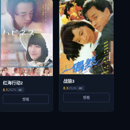
战狼3
红海行动2
8.3
2026
4K
8.1
2025
4K
想看
想看