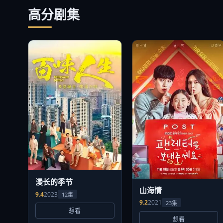
高分剧集
漫长的季节
山海情
9.4
2023
12集
9.2
2021
23集
想看
想看