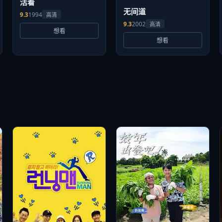
活着
无间道
9.3
1994
高清
9.3
2002
高清
想看
想看