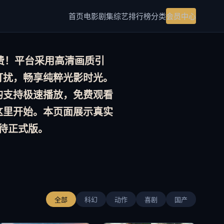
首页
电影
剧集
综艺
排行榜
分类
会员中心
费！平台采用
高清画质
引
打扰，畅享纯粹光影时光。
均支持极速播放，
免费观看
这里开始。本页面展示真实
待正式版。
全部
科幻
动作
喜剧
国产