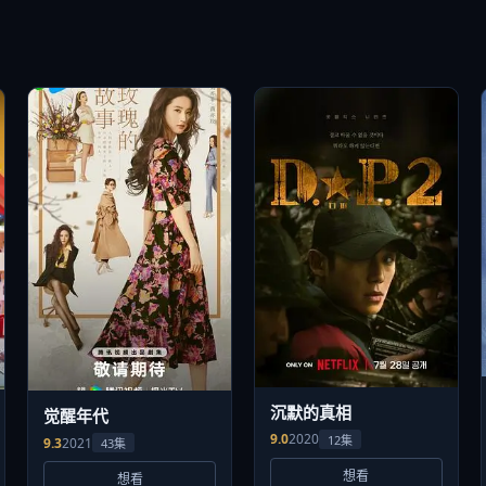
沉默的真相
觉醒年代
9.0
2020
12集
9.3
2021
43集
想看
想看