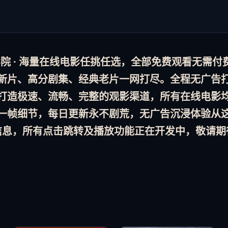
 · 海量
在线电影
任挑任选，全部
免费观看
无需付
新片、高分剧集、经典老片一网打尽。全程
无广告
打造极速、流畅、完整的观影渠道，所有
在线电影
一帧细节，
每日更新
永不剧荒，
无广告
沉浸体验从
信息，所有点击跳转及播放功能正在开发中，敬请期