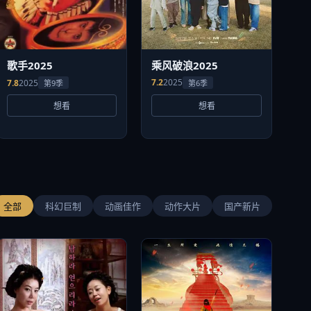
乘风破浪2025
歌手2025
7.2
2025
7.8
2025
第6季
第9季
想看
想看
全部
科幻巨制
动画佳作
动作大片
国产新片