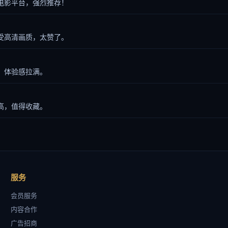
电影平台，强烈推荐！
受高清画质，太赞了。
，体验感拉满。
高，值得收藏。
服务
会员服务
内容合作
广告招商