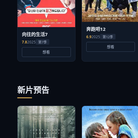
奔跑吧12
向往的生活7
6.9
2025
第12季
7.8
2025
第7季
想看
想看
新片预告