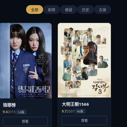
全部
剧情
悬疑
历史
古装
大明王朝1566
琅琊榜
9.7
2007
46集
9.4
2015
54集
想看
想看