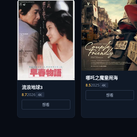
哪吒之魔童闹海
8.5
2025
4K
流浪地球3
8.7
2026
4K
想看
想看