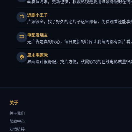
画质超清晰，更新也快，秋霞影视是我用过最舒服的在线
追剧小王子
📺
片源很全，找了好久的老片子这里都有，免费观看还能享
电影发烧友
🎞️
无广告是真的良心，每日更新的片库让我每周都有新片看
周末宅家党
🏠
界面设计很舒服，找片方便，秋霞影视的在线电影质量很
关于
关于我们
帮助中心
友情链接