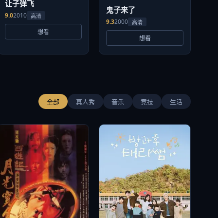
让子弹飞
鬼子来了
9.0
2010
高清
9.3
2000
高清
想看
想看
全部
真人秀
音乐
竞技
生活