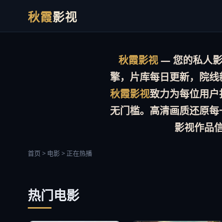
秋霞
影视
秋霞影视
— 您的私人影院
擎，片库
每日更新
，院线
秋霞影视
致力为每位用户
无门槛。
高清画质
还原每
影视作品
首页 > 电影 > 正在热播
热门电影