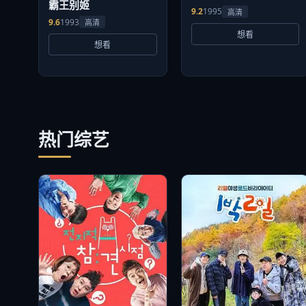
霸王别姬
9.2
1995
高清
9.6
1993
高清
想看
想看
热门综艺