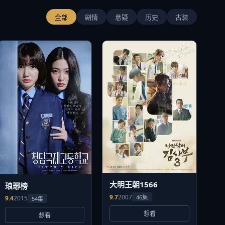
全部
剧情
悬疑
历史
古装
大明王朝1566
琅琊榜
9.7
2007
46集
9.4
2015
54集
想看
想看