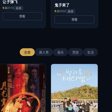
让子弹飞
鬼子来了
9.0
2010
高清
9.3
2000
高清
想看
想看
全部
真人秀
音乐
竞技
生活