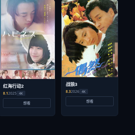
战狼3
红海行动2
8.3
2026
4K
8.1
2025
4K
想看
想看