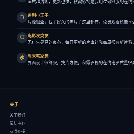
画质超清晰，更新也快，秋霞影视是我用过最舒服的在线
追剧小王子
📺
片源很全，找了好久的老片子这里都有，免费观看还能享
电影发烧友
🎞️
无广告是真的良心，每日更新的片库让我每周都有新片看
周末宅家党
🏠
界面设计很舒服，找片方便，秋霞影视的在线电影质量很
关于
关于我们
帮助中心
友情链接