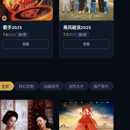
乘风破浪2025
歌手2025
7.2
2025
7.8
2025
第6季
第9季
想看
想看
全部
科幻巨制
动画佳作
动作大片
国产新片