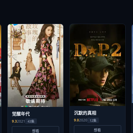
沉默的真相
觉醒年代
9.0
2020
12集
9.3
2021
43集
想看
想看