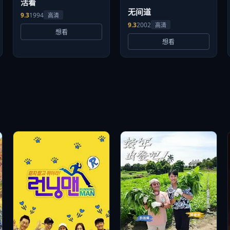
活着
无间道
9.3
1994
高清
9.3
2002
高清
想看
想看