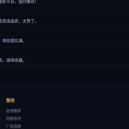
电影平台，强烈推荐！
受高清画质，太赞了。
，体验感拉满。
高，值得收藏。
服务
会员服务
内容合作
广告招商