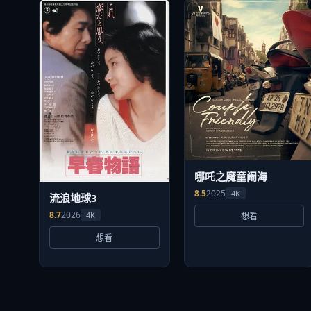
哪吒之魔童闹海
8.5
2025
4K
流浪地球3
8.7
2026
4K
想看
想看