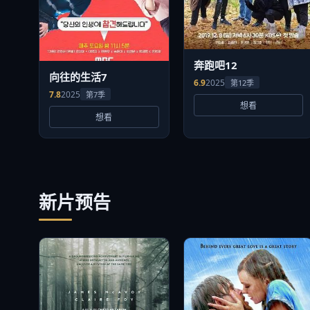
奔跑吧12
向往的生活7
6.9
2025
第12季
7.8
2025
第7季
想看
想看
新片预告