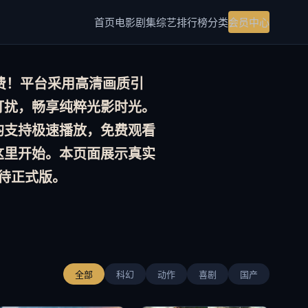
首页
电影
剧集
综艺
排行榜
分类
会员中心
费！平台采用
高清画质
引
打扰，畅享纯粹光影时光。
均支持极速播放，
免费观看
这里开始。本页面展示真实
待正式版。
全部
科幻
动作
喜剧
国产