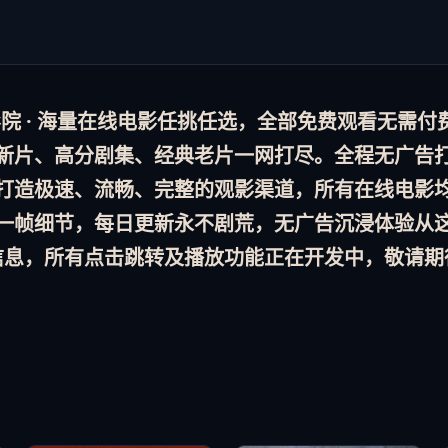
 · 海量
在线电影
任挑任选，全部
免费观看
无需付
新片、高分剧集、经典老片一网打尽。全程
无广告
打造极速、流畅、完整的观影渠道，所有
在线电影
一帧细节，
每日更新
永不剧荒，
无广告
沉浸体验从
信息，所有点击跳转及播放功能正在开发中，敬请期