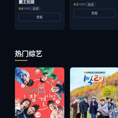
霸王别姬
9.2
1995
高清
9.6
1993
高清
想看
想看
热门综艺