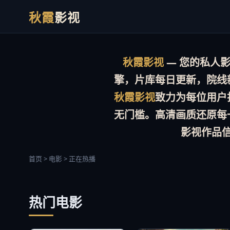
秋霞
影视
秋霞影视
— 您的私人影院
擎，片库
每日更新
，院线
秋霞影视
致力为每位用户
无门槛。
高清画质
还原每
影视作品
首页 > 电影 > 正在热播
热门电影