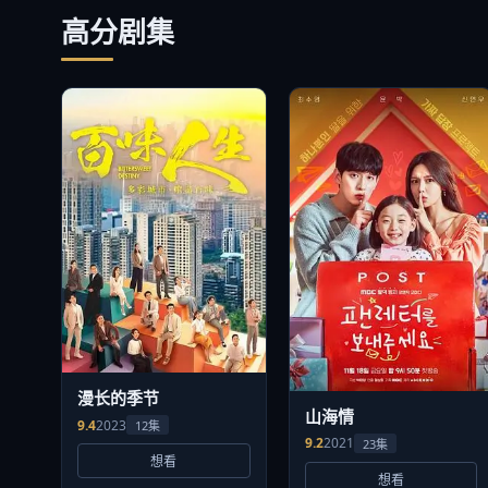
高分剧集
漫长的季节
山海情
9.4
2023
12集
9.2
2021
23集
想看
想看