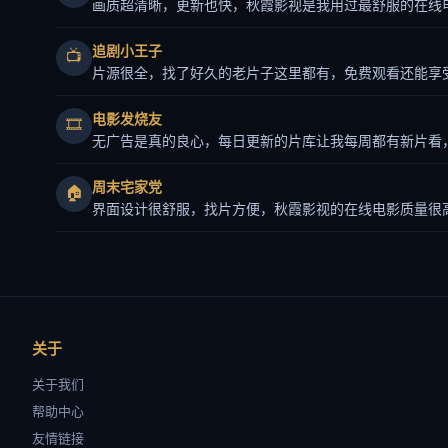
画质超清晰，更新也快，秋霞影视是我用过最舒服的在线
追剧小王子
📺
片源很全，找了好久的老片子这里都有，免费观看还能享
电影发烧友
🎞️
无广告是真的良心，每日更新的片库让我每周都有新片看
周末宅家党
🏠
界面设计很舒服，找片方便，秋霞影视的在线电影质量很
关于
关于我们
帮助中心
友情链接