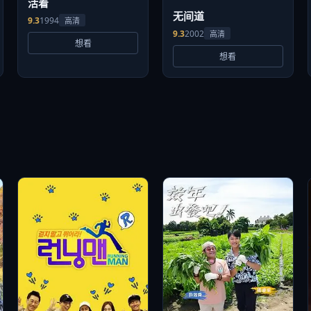
活着
无间道
9.3
1994
高清
9.3
2002
高清
想看
想看