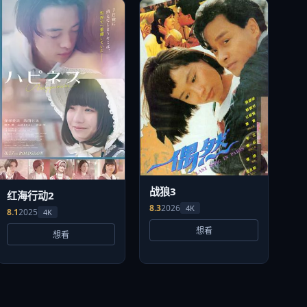
战狼3
红海行动2
8.3
2026
4K
8.1
2025
4K
想看
想看