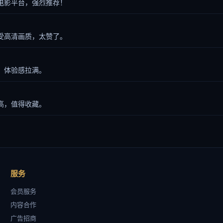
电影平台，强烈推荐！
受高清画质，太赞了。
，体验感拉满。
高，值得收藏。
服务
会员服务
内容合作
广告招商