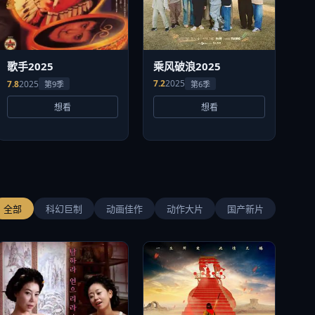
乘风破浪2025
歌手2025
7.2
2025
7.8
2025
第6季
第9季
想看
想看
全部
科幻巨制
动画佳作
动作大片
国产新片