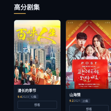
高分剧集
漫长的季节
山海情
9.4
2023
12集
9.2
2021
23集
想看
想看