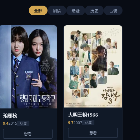
全部
剧情
悬疑
历史
古装
大明王朝1566
琅琊榜
9.7
2007
46集
9.4
2015
54集
想看
想看