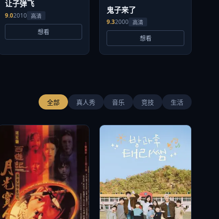
让子弹飞
鬼子来了
9.0
2010
高清
9.3
2000
高清
想看
想看
全部
真人秀
音乐
竞技
生活