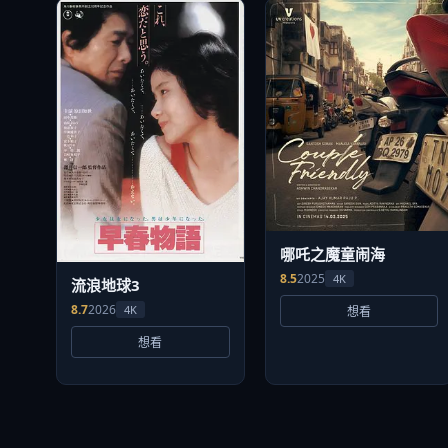
哪吒之魔童闹海
8.5
2025
4K
流浪地球3
8.7
2026
4K
想看
想看