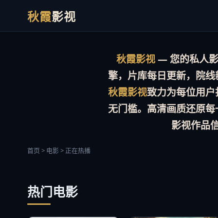
秋霞
影视
秋霞影视
— 您的私人影院
擎，片库
每日更新
，院线
秋霞影视
致力为每位用户
无门槛。
高清画质
还原每
影视作品
首页 > 电影 > 正在热播
热门电影