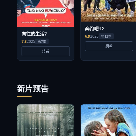
奔跑吧12
向往的生活7
6.9
2025
第12季
7.8
2025
第7季
想看
想看
新片预告