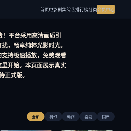
首页
电影
剧集
综艺
排行榜
分类
会员中心
费！平台采用
高清画质
引
打扰，畅享纯粹光影时光。
均支持极速播放，
免费观看
这里开始。本页面展示真实
待正式版。
全部
科幻
动作
喜剧
国产