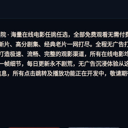
 · 海量
在线电影
任挑任选，全部
免费观看
无需付
新片、高分剧集、经典老片一网打尽。全程
无广告
打造极速、流畅、完整的观影渠道，所有
在线电影
一帧细节，
每日更新
永不剧荒，
无广告
沉浸体验从
信息，所有点击跳转及播放功能正在开发中，敬请期