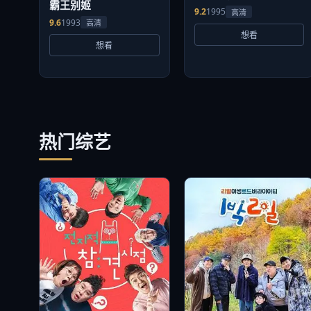
霸王别姬
9.2
1995
高清
9.6
1993
高清
想看
想看
热门综艺