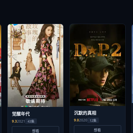
沉默的真相
觉醒年代
9.0
2020
12集
9.3
2021
43集
想看
想看